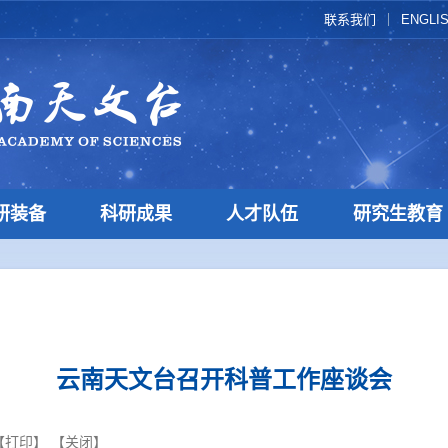
联系我们
ENGLI
研装备
科研成果
人才队伍
研究生教育
云南天文台召开科普工作座谈会
【
打印
】 【
关闭
】