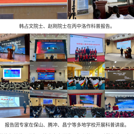
韩占文
院士
、
赵刚院士
在丙中洛
作科普报告。
报告团专家在保山、腾冲、昌宁等多地学校开展科普讲座。