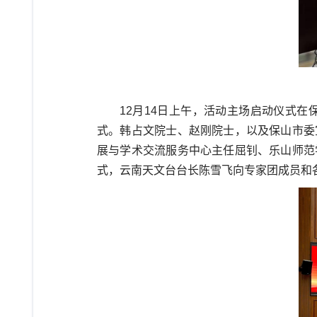
12
月
14
日上午，活动主场启动仪式在
式。韩占文院士、赵刚院士，以及
保山市委
展与学术交流服务
中心主任屈钊
、
乐山师范
式
，
云南天文台台长陈雪飞
向专家团成员和