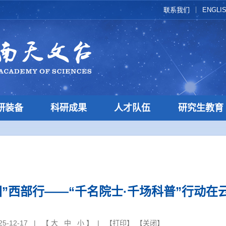
联系我们
ENGLI
研装备
科研成果
人才队伍
研究生教育
国”西部行——“千名院士·千场科普”行动在
5-12-17 | 【
大
中
小
】 | 【
打印
】 【
关闭
】