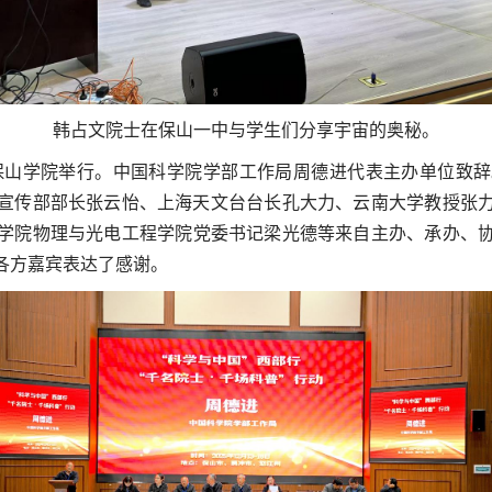
韩占文院士在保山一中与学生们分享宇宙的奥秘。
保山学院举行。中国科学院学部工作局周德进代表主办单位致辞
宣传部部长张云怡
、
上海天文台台长孔大力
、
云南大学
教授
张
学院物理
与光电工程
学院
党委书记
梁光德
等
来自主办、承办、
各方嘉宾表达了感谢
。