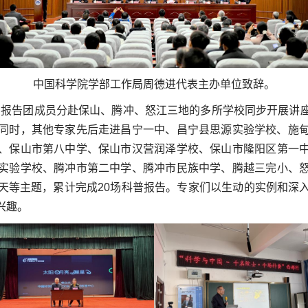
中国科学院学部工作局周德进代表主办单位致辞
。
，报告团成员分赴保山、腾冲、怒江三地的多所学校同步开展讲
同时，其他专家先后走进昌宁一中、昌宁县思源实验学校、施
、保山市第八中学、
保山市汉营润泽学校、
保山市隆阳区
第一
实验学校
、腾冲市第
二
中学、腾冲市民族
中学、腾越三完小
、
天等主题，累计完成20
场科普报告。专家们以生动的实例和深
兴趣。