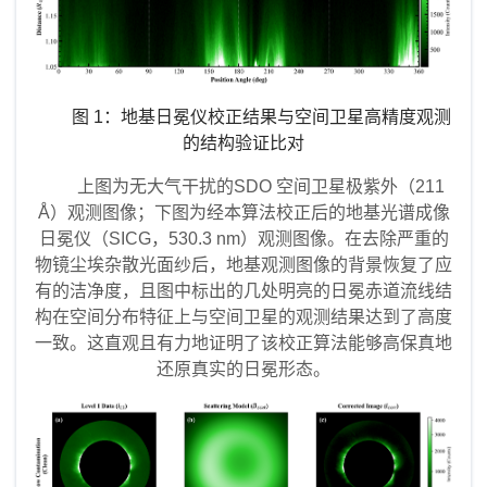
图
1
：地基日冕仪校正结果与空间卫星高精度观测
的结构验证比对
上图为无大气干扰的SDO 空间卫星极紫外（211
Å）观测图像；下图为经本算法校正后的地基光谱成像
日冕仪（SICG，530.3 nm）观测图像。在去除严重的
物镜尘埃杂散光面纱后，地基观测图像的背景恢复了应
有的洁净度，且图中标出的几处明亮的日冕赤道流线结
构在空间分布特征上与空间卫星的观测结果达到了高度
一致。这直观且有力地证明了该校正算法能够高保真地
还原真实的日冕形态。