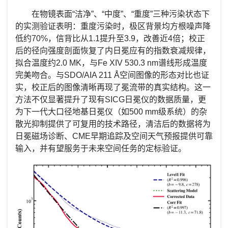
在物镜表面“洁净”、“中度”、“重度”三种污染状态下
的实测验证表明：重度污染时，极区背景均方根噪声降
低约
70%
，信背比从
1.1
提升至
3.9
，改善近
4
倍；校正
后的径向强度剖面恢复了内日冕应有的指数衰减规律，
拟合温度约
2.0 MK
，与
Fe XIV 530.3 nm
谱线形成温度
完美吻合。与
SDO/AIA 211 Å
空间图像的形态对比也证
实，校正后的图像清晰再现了冕流带的真实结构。这一
方法不仅显著提升了现有
SICG
日冕仪的数据质量，更
为下一代大口径地基日冕仪（如
500 mm
级系统）的杂
散光抑制提供了可复用的技术路径，清洁后的数据将为
日冕磁场诊断、
CME
早期追踪及空间天气预报提供可靠
输入，并有望服务于未来空间任务的定标验证。