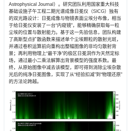
Astrophysical Journal）。研究团队利用国家重大科技
基础设施子午工程二期光谱成像日冕仪（
SICG
）独有
的双光路设计：日冕成像与物镜表面尘埃分布像，相当
于给日冕仪安装了一台“内窥镜”，能够精确获取每一粒
尘埃的位置与散射能力。基于这一先验信息，团队构建
了高斯型点扩散函数来描述单个尘埃颗粒的散射光斑，
并通过卷积运算前向重构出整幅图像的非均匀散射背
景；再利用物理上“最干净”的极区日冕洞作为天然定标
场，通过最小二乘法解算出背景模型的强度系数。最
终，从原始图像中减去该模型，即可得到消除尘埃杂散
光后的纯净日冕图像，实现了从“经验扣减”到“物理还原”
的方法论跨越。