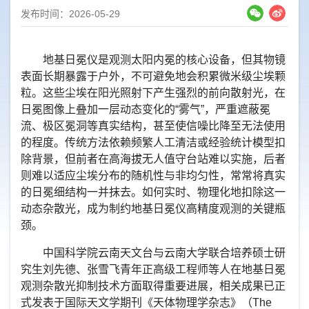
发布时间：2026-05-29
地基日冕仪是观测太阳内冕的核心设备，但其物镜
表面长期暴露于户外，不可避免地会积累微米级尘埃颗
粒。这些尘埃在阳光照射下产生强烈的前向散射光，在
日冕图像上叠加一层动态变化的“雾气”，严重遮蔽冕
流、极区冕洞等真实结构，甚至使信噪比降至无法使用
的程度。传统方法依赖频繁人工清洁或经验统计模型扣
除背景，但前者在高海拔无人值守台站难以实施，后者
则难以适应尘埃分布的随机性与非均匀性，常常将真实
的日冕细结构一并抹去。如何实时、物理化地扣除这一
动态杂散光，成为制约地基日冕仪高精度观测的关键瓶
颈。
中国科学院云南天文台与云南大学联合培养硕士研
究生刘先德、张雪飞青年正高级工程师等人在地基日冕
观测杂散光抑制技术方面取得重要进展，相关成果已正
式发表于国际天文学期刊
《天体物理学杂志》（The