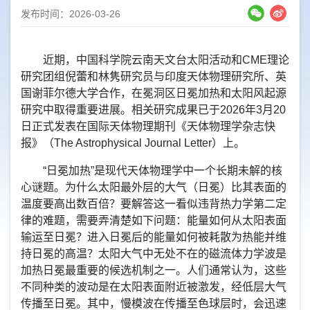
发布时间：2026-03-26
近期，中国科学院云南天文台太阳活动和
CME
理论
研究团组倪蕾和林隽研究员与印度天体物理研究所、英
国谢菲尔德大学合作，在冕洞区日冕加热和太阳风起源
研究中取得重要进展。相关研究成果已于
2026
年
3
月
20
日正式发表在国际天体物理期刊《天体物理学杂志快
报
》（The Astrophysical Journal Letter）上。
“
日冕加热”是现代天体物理学中一个长期未解的核
心谜题。为什么太阳最外层的大气（日冕）比其表面的
温度要高出数百倍？要解答这一看似违背热力学第二定
律的难题，需要弄清楚如下问题：能量如何从太阳表面
输运至日冕？进入日冕后的能量如何被耗散为热能并维
持日冕的高温？太阳大气中无处不在的磁流体力学波是
加热日冕最重要的候选机制之一。人们通常认为，这些
不同种类的波动是在太阳表面附近被激发，经低层大气
传播至日冕。其中，慢模波在传播至色球层时，会迅速