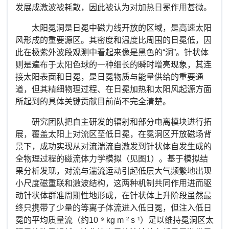
发展成激波被耗散，因此被认为对加热日冕作用甚微。
太阳冕洞是日冕中磁力线开放的区域，是高速太阳
风形成的重要源区。其密度和温度比周围的日冕低，因
此在极紫外波段观测中看起来像是黑色的“洞”。针状体
则是遍布于太阳色球的一种细长的瞬时增亮现象，其连
接太阳表面和日冕，是日冕物质与能量供给的重要通
道，但其精细物理过程、在日冕加热和太阳风起源方面
所起到的具体关键贡献目前尚不完全清楚。
研究团队把自主研发的辐射和部分电离模块进行拓
展，覆盖太阳上对流区至低日冕，在冕洞区开放磁场背
景下，成功实现从对流湍流自激发到针状体自发生成的
全物理过程的磁流体力学模拟（见图
1
）。基于模拟结
果分析发现，对流与湍流运动引起低层大气频繁地出现
小尺度磁重联和激波结构，这两种机制共同作用进而驱
动针状体群准周期性地形成，在针状体上升阶段虽然最
终只携带了少量的等离子体流进入低日冕，但注入低日
冕的平均质量流（约
10⁻⁹ kg m⁻² s⁻¹
）足以维持冕洞区太