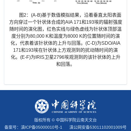
图
2：(A-B)
基于数值模拟结果，沿着垂直太阳表面
方向穿过一个针状体合成的
AIA 171
和
193
埃的辐射强度
随时间的演化图，红色实线与绿色虚线为针状体顶部温
度分别为
80,000 K
和温度为
8000 K
的位置随时间的演
化，代表着该针状体的上升与回落。
(C-D)
为
SDO/AIA
171
和
193
埃在针状体上方观测到的扰动随时间的演
化。
(E-F)
为
IRIS
卫星
2796
埃观测到的该针状体的上升
和回落。
版权所有 © 中国科学院云南天文台
备案号：
滇ICP备05000010号-1
滇公网安备53011102001009号