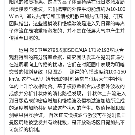
阳风的物质损耗。这些等离子体流持续在低日冕激发局
地慢模波与激波，它们携带的外传平均能流约为
10-100
W m⁻²
，通过热传导和压缩被耗散来加热低日冕。研究
团队指出，这些慢模波和慢模激波是进入到日冕的等离
子体流在局地重新激发的，并不是在低层大气中产生并
传播至日冕的。
运用
IRIS
卫星
2796
埃和
SDO/AIA 171
及
193
埃联合
观测得到的高分辨率数据，研究团队发现在冕洞普遍存
在准周期向上传播的扰动，它们在时距图中表现为明暗
交替的倾斜条纹（见图
2
），测得的传播速度约
100-150
km/s,
这些扰动开始出现的时刻通常与低层大气中针状
体的上升阶段相吻合。基于模拟数据合成极紫外波段的
成像并分析针状体的演化路径发现， 针状体上升流进入
到日冕造成的密度增加和慢模波及慢模激波加热所造成
的温度增加能共同导致这些扰动的产生。数值模拟和观
测结果相互验证， 首次证实慢模波与激波可在冕洞低日
冕区局地被激发并有效耗散，是开放磁场区日冕加热不
可忽视的机制。