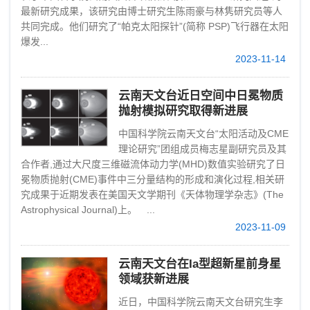
最新研究成果，该研究由博士研究生陈雨豪与林隽研究员等人
共同完成。他们研究了“帕克太阳探针”(简称 PSP)飞行器在太阳
爆发...
2023-11-14
云南天文台近日空间中日冕物质
抛射模拟研究取得新进展
中国科学院云南天文台“太阳活动及CME
理论研究”团组成员梅志星副研究员及其
合作者,通过大尺度三维磁流体动力学(MHD)数值实验研究了日
冕物质抛射(CME)事件中三分量结构的形成和演化过程,相关研
究成果于近期发表在美国天文学期刊《天体物理学杂志》(The
Astrophysical Journal)上。 ...
2023-11-09
云南天文台在Ia型超新星前身星
领域获新进展
近日，中国科学院云南天文台研究生李