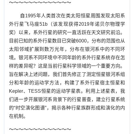
～～～～～～～～～～～～～
自
1995
年人类首次在类太阳恒星周围发现太阳系
外行星飞马座
51b
（该发现获得
2019
年诺贝尔物理学
奖）以来，系外行星的研究一直活跃在天文研究前沿。
目前已知的系外行星数目已突破
6000
，分布的范围也从
太阳邻域扩展到数万光年，分布在银河系中的不同环
境。银河系不同环境中不同年龄的系外行星系统存在怎
样的差异呢？这是当前行星科学领域的一个重要方向。
旨在解决上述问题，我们首先修正了测定恒星银河系组
分和年龄的运动学方法，构建了系外行星宿主恒星和
Kepler
、
TESS
恒星的运动学星表。利用上述星表，我
们进一步开展银河系背景下的行星普查，建立行星系统
的“时空演化图谱”，揭示各种行星族群形成和演化的内
在机制。
～～～～～～～～～～～～～