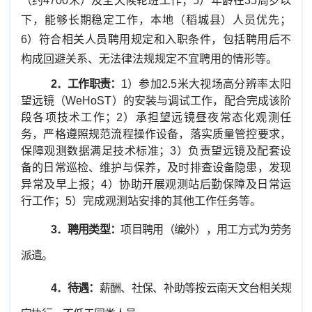
（约4700米）及全天候轮班工作；5）年龄在35周岁以
下，能够长期稳定工作，本地（稻城县）人员优先；
6）符合相关人员聘用规定和入职条件，包括聘用后不
构成回避关系、无法律法规规定不宜聘用的情形等。
2．
工作职责：
1）参加2.5米大视场高分辨率太阳
望远镜（WeHoST）的安装与调试工作，配合完成该阶
段各项技术工作；2）承担望远镜昼夜常态化观测任
务，严格遵照规范流程操作设备，落实质量管控要求，
保障观测数据满足技术标准；3）负责望远镜及配套设
备的日常巡检、维护与保养，及时排查设备隐患，发现
异常及早上报；4）协助开展观测站后勤保障及日常运
行工作；5）完成观测站安排的其他工作任务等。
3．聘用类型：
项目聘用（编外），用工方式为劳务
派遣。
4．待遇：
薪酬、社保、补助等按云南天文台相关规